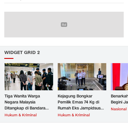
WIDGET GRID 2
Tiga Wanita Warga
Kejagung Bongkar
Benarkah
Negara Malaysia
Pemilik Emas 74 Kg di
Begini J
Ditangkap di Bandara
Rumah Eks Jampidsus
Nasional
Soetta, Bawa Beragam
Febrie Adriansyah
Hukum & Kriminal
Hukum & Kriminal
Narkoba