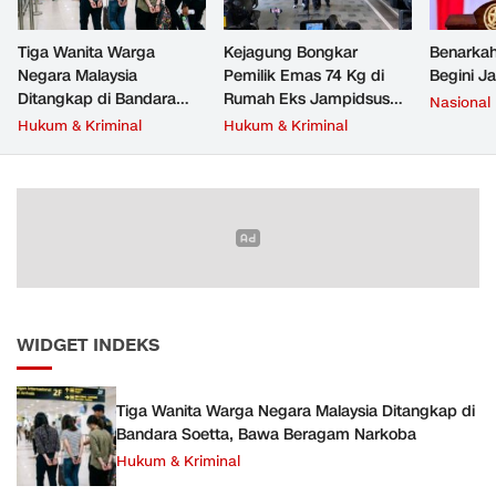
Tiga Wanita Warga
Kejagung Bongkar
Benarkah
Negara Malaysia
Pemilik Emas 74 Kg di
Begini J
Ditangkap di Bandara
Rumah Eks Jampidsus
Nasional
Soetta, Bawa Beragam
Febrie Adriansyah
Hukum & Kriminal
Hukum & Kriminal
Narkoba
WIDGET INDEKS
Tiga Wanita Warga Negara Malaysia Ditangkap di
Bandara Soetta, Bawa Beragam Narkoba
Hukum & Kriminal