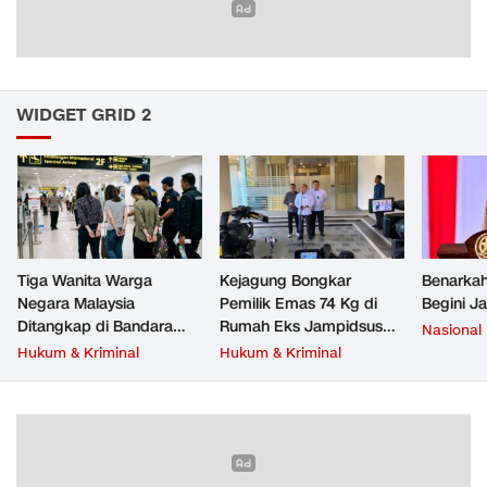
WIDGET GRID 2
Tiga Wanita Warga
Kejagung Bongkar
Benarkah
Negara Malaysia
Pemilik Emas 74 Kg di
Begini J
Ditangkap di Bandara
Rumah Eks Jampidsus
Nasional
Soetta, Bawa Beragam
Febrie Adriansyah
Hukum & Kriminal
Hukum & Kriminal
Narkoba