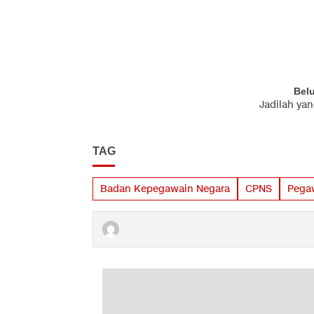
Bel
Jadilah ya
TAG
Badan Kepegawain Negara
CPNS
Pegaw