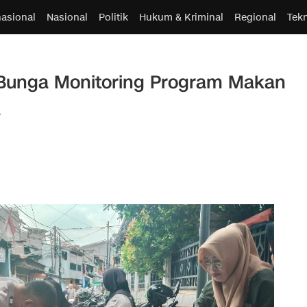
nasional
Nasional
Politik
Hukum & Kriminal
Regional
Tek
Bunga Monitoring Program Makan
a