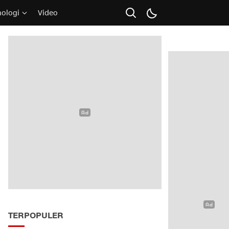
nologi
Video
TERPOPULER