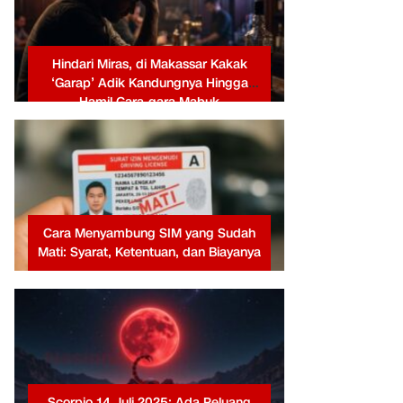
Hindari Miras, di Makassar Kakak
‘Garap’ Adik Kandungnya Hingga
Hamil Gara-gara Mabuk
Cara Menyambung SIM yang Sudah
Mati: Syarat, Ketentuan, dan Biayanya
Scorpio 14 Juli 2025: Ada Peluang