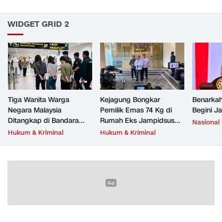
WIDGET GRID 2
Tiga Wanita Warga
Kejagung Bongkar
Benarkah
Negara Malaysia
Pemilik Emas 74 Kg di
Begini J
Ditangkap di Bandara
Rumah Eks Jampidsus
Nasional
Soetta, Bawa Beragam
Febrie Adriansyah
Hukum & Kriminal
Hukum & Kriminal
Narkoba