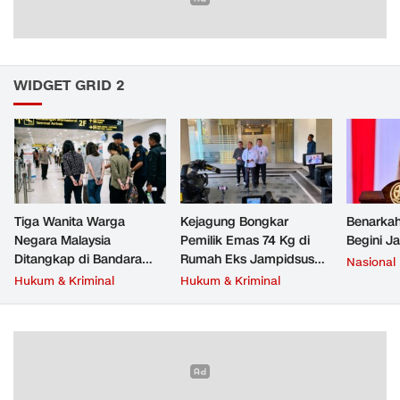
WIDGET GRID 2
Tiga Wanita Warga
Kejagung Bongkar
Benarkah
Negara Malaysia
Pemilik Emas 74 Kg di
Begini J
Ditangkap di Bandara
Rumah Eks Jampidsus
Nasional
Soetta, Bawa Beragam
Febrie Adriansyah
Hukum & Kriminal
Hukum & Kriminal
Narkoba