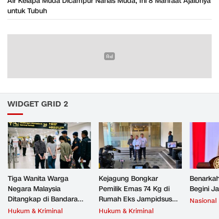
Air Kelapa Muda Dicampur Nanas Muda, Ini 8 Manfaat Ajaibnya
untuk Tubuh
WIDGET GRID 2
Tiga Wanita Warga
Kejagung Bongkar
Benarkah
Negara Malaysia
Pemilik Emas 74 Kg di
Begini J
Ditangkap di Bandara
Rumah Eks Jampidsus
Nasional
Soetta, Bawa Beragam
Febrie Adriansyah
Hukum & Kriminal
Hukum & Kriminal