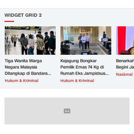
WIDGET GRID 2
Tiga Wanita Warga
Kejagung Bongkar
Benarkah
Negara Malaysia
Pemilik Emas 74 Kg di
Begini J
Ditangkap di Bandara
Rumah Eks Jampidsus
Nasional
Soetta, Bawa Beragam
Febrie Adriansyah
Hukum & Kriminal
Hukum & Kriminal
Narkoba