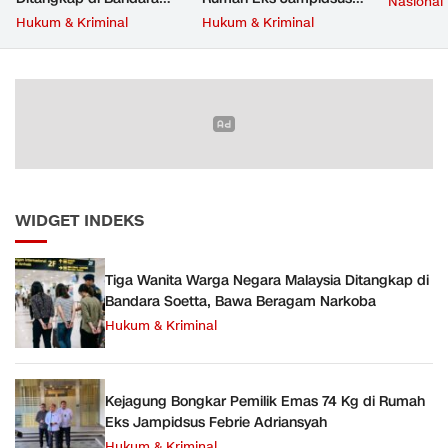
Nasional
Soetta, Bawa Beragam
Febrie Adriansyah
Hukum & Kriminal
Hukum & Kriminal
Narkoba
WIDGET INDEKS
Tiga Wanita Warga Negara Malaysia Ditangkap di
Bandara Soetta, Bawa Beragam Narkoba
Hukum & Kriminal
Kejagung Bongkar Pemilik Emas 74 Kg di Rumah
Eks Jampidsus Febrie Adriansyah
Hukum & Kriminal