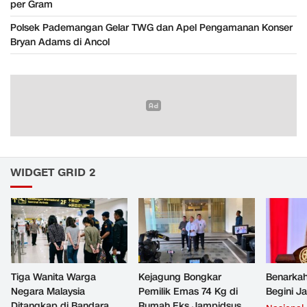
per Gram
Polsek Pademangan Gelar TWG dan Apel Pengamanan Konser
Bryan Adams di Ancol
WIDGET GRID 2
Tiga Wanita Warga
Kejagung Bongkar
Benarkah
Negara Malaysia
Pemilik Emas 74 Kg di
Begini J
Ditangkap di Bandara
Rumah Eks Jampidsus