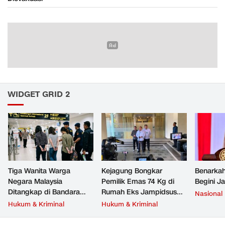
WIDGET GRID 2
Tiga Wanita Warga
Kejagung Bongkar
Benarkah
Negara Malaysia
Pemilik Emas 74 Kg di
Begini J
Ditangkap di Bandara
Rumah Eks Jampidsus
Nasional
Soetta, Bawa Beragam
Febrie Adriansyah
Hukum & Kriminal
Hukum & Kriminal
Narkoba