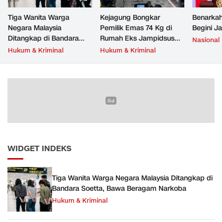
Tiga Wanita Warga
Kejagung Bongkar
Benarkah
Negara Malaysia
Pemilik Emas 74 Kg di
Begini J
Ditangkap di Bandara
Rumah Eks Jampidsus
Nasional
Soetta, Bawa Beragam
Febrie Adriansyah
Hukum & Kriminal
Hukum & Kriminal
Narkoba
WIDGET INDEKS
Tiga Wanita Warga Negara Malaysia Ditangkap di
Bandara Soetta, Bawa Beragam Narkoba
Hukum & Kriminal