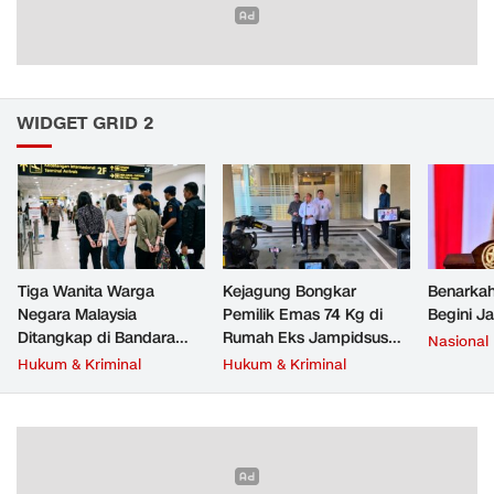
WIDGET GRID 2
Tiga Wanita Warga
Kejagung Bongkar
Benarkah
Negara Malaysia
Pemilik Emas 74 Kg di
Begini J
Ditangkap di Bandara
Rumah Eks Jampidsus
Nasional
Soetta, Bawa Beragam
Febrie Adriansyah
Hukum & Kriminal
Hukum & Kriminal
Narkoba