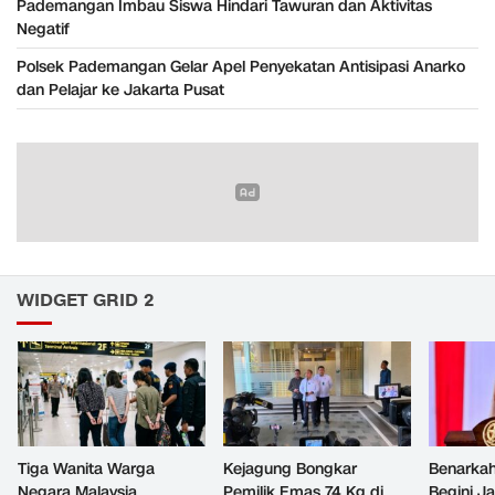
Pademangan Imbau Siswa Hindari Tawuran dan Aktivitas
Negatif
Polsek Pademangan Gelar Apel Penyekatan Antisipasi Anarko
dan Pelajar ke Jakarta Pusat
WIDGET GRID 2
Tiga Wanita Warga
Kejagung Bongkar
Benarkah
Negara Malaysia
Pemilik Emas 74 Kg di
Begini J