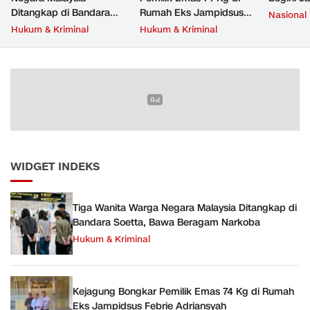
Ditangkap di Bandara
Rumah Eks Jampidsus
Nasional
Soetta, Bawa Beragam
Febrie Adriansyah
Hukum & Kriminal
Hukum & Kriminal
Narkoba
WIDGET INDEKS
Tiga Wanita Warga Negara Malaysia Ditangkap di
Bandara Soetta, Bawa Beragam Narkoba
Hukum & Kriminal
Kejagung Bongkar Pemilik Emas 74 Kg di Rumah
Eks Jampidsus Febrie Adriansyah