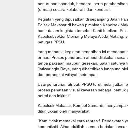
penurunan spanduk, bendera, serta pembersihan 
(ormas) secara kolaboratif dan kondusif.
Kegiatan yang dipusatkan di sepanjang Jalan Pangkal
Polsek Makasar di bawah pimpinan Kapolsek Maka
hadir dalam kegiatan tersebut Kanit Intelkam Pol
Kapolsubsektor Cipinang Melayu Aipda Matang, se
petugas PPSU.
Yang menarik, kegiatan penertiban ini mendapat 
ormas. Proses penurunan atribut dilakukan secara
tanpa paksaan maupun gesekan. Salah satunya te
Jatiwaringin Raya, yang dibersihkan langsung ol
dan perangkat wilayah setempat.
Usai penurunan atribut, PPSU turut melanjutkan
proses penataan visual kawasan sebagai bentuk 
netral dan inklusif.
Kapolsek Makasar, Kompol Sumardi, menyampaikan
ditunjukkan oleh masyarakat.
“Kami tidak memakai cara represif. Pendekatan y
komunikatif. Alhamdulillah, semua berjalan lanc