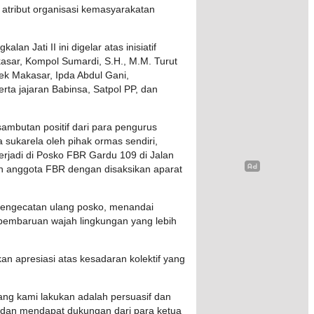
atribut organisasi kemasyarakatan
an Jati II ini digelar atas inisiatif
sar, Kompol Sumardi, S.H., M.M. Turut
sek Makasar, Ipda Abdul Gani,
rta jajaran Babinsa, Satpol PP, dan
sambutan positif dari para pengurus
 sukarela oleh pihak ormas sendiri,
rjadi di Posko FBR Gardu 109 di Jalan
eh anggota FBR dengan disaksikan aparat
 pengecatan ulang posko, menandai
pembaruan wajah lingkungan yang lebih
 apresiasi atas kesadaran kolektif yang
ang kami lakukan adalah persuasif dan
ar dan mendapat dukungan dari para ketua