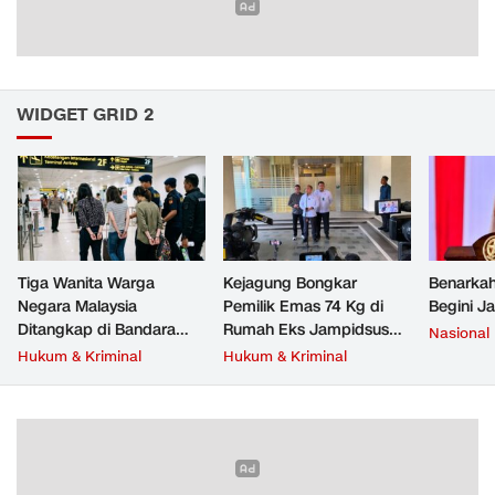
WIDGET GRID 2
Tiga Wanita Warga
Kejagung Bongkar
Benarkah
Negara Malaysia
Pemilik Emas 74 Kg di
Begini J
Ditangkap di Bandara
Rumah Eks Jampidsus
Nasional
Soetta, Bawa Beragam
Febrie Adriansyah
Hukum & Kriminal
Hukum & Kriminal
Narkoba