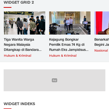
WIDGET GRID 2
Tiga Wanita Warga
Kejagung Bongkar
Benarkah
Negara Malaysia
Pemilik Emas 74 Kg di
Begini J
Ditangkap di Bandara
Rumah Eks Jampidsus
Nasional
Soetta, Bawa Beragam
Febrie Adriansyah
Hukum & Kriminal
Hukum & Kriminal
Narkoba
WIDGET INDEKS