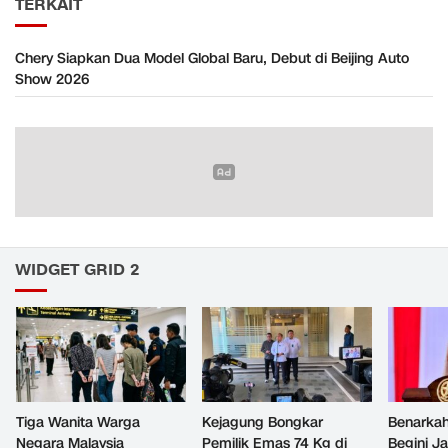
TERKAIT
Chery Siapkan Dua Model Global Baru, Debut di Beijing Auto
Show 2026
WIDGET GRID 2
Tiga Wanita Warga
Kejagung Bongkar
Benarkah
Negara Malaysia
Pemilik Emas 74 Kg di
Begini J