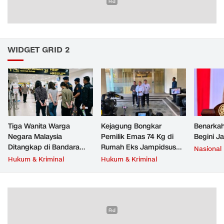
WIDGET GRID 2
Tiga Wanita Warga
Kejagung Bongkar
Benarkah
Negara Malaysia
Pemilik Emas 74 Kg di
Begini J
Ditangkap di Bandara
Rumah Eks Jampidsus
Nasional
Soetta, Bawa Beragam
Febrie Adriansyah
Hukum & Kriminal
Hukum & Kriminal
Narkoba