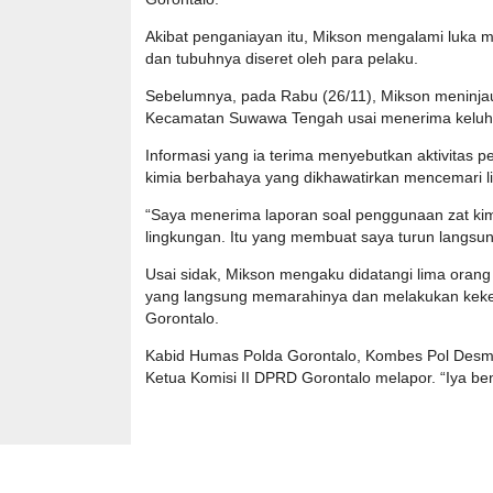
Akibat penganiayan itu, Mikson mengalami luka me
dan tubuhnya diseret oleh para pelaku.
Sebelumnya, pada Rabu (26/11), Mikson meninjau
Kecamatan Suwawa Tengah usai menerima keluh
Informasi yang ia terima menyebutkan aktivita
kimia berbahaya yang dikhawatirkan mencemari l
“Saya menerima laporan soal penggunaan zat k
lingkungan. Itu yang membuat saya turun langsun
Usai sidak, Mikson mengaku didatangi lima oran
yang langsung memarahinya dan melakukan keker
Gorontalo.
Kabid Humas Polda Gorontalo, Kombes Pol Des
Ketua Komisi II DPRD Gorontalo melapor. “Iya ben