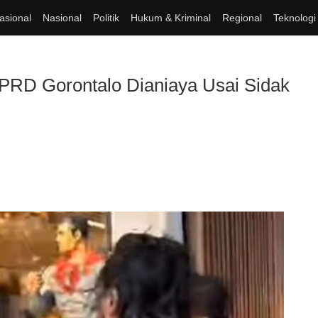
asional
Nasional
Politik
Hukum & Kriminal
Regional
Teknologi
DPRD Gorontalo Dianiaya Usai Sidak