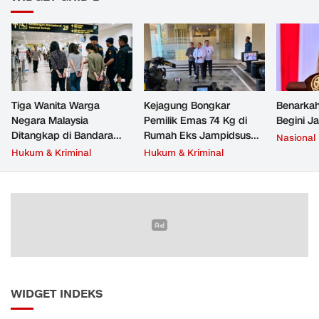
Tiga Wanita Warga
Kejagung Bongkar
Benarkah
Negara Malaysia
Pemilik Emas 74 Kg di
Begini J
Ditangkap di Bandara
Rumah Eks Jampidsus
Nasional
Soetta, Bawa Beragam
Febrie Adriansyah
Hukum & Kriminal
Hukum & Kriminal
Narkoba
WIDGET INDEKS