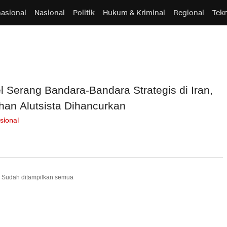
nasional
Nasional
Politik
Hukum & Kriminal
Regional
Tek
el Serang Bandara-Bandara Strategis di Iran,
han Alutsista Dihancurkan
sional
Sudah ditampilkan semua