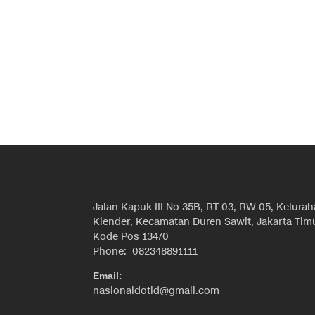
Jalan Kapuk III No 35B, RT 03, RW 05, Kelura
Klender, Kecamatan Duren Sawit, Jakarta Timu
Kode Pos 13470
Phone: 082348891111
Email:
nasionaldotid@gmail.com