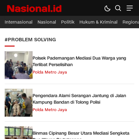
Nasional.id
Membawa Inspirasi Untuk Indonesia
Internasional
Nasional
Politik
Hukum & Kriminal
Region
#PROBLEM SOLVING
Polsek Pademangan Mediasi Dua Warga yang
Terlibat Perselisihan
Polda Metro Jaya
Pengendara Alami Serangan Jantung di Jalan
Kampung Bandan di Tolong Polisi
Polda Metro Jaya
Binmas Cipinang Besar Utara Mediasi Sengketa