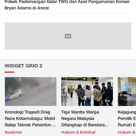
Polsek Pademangan Gelar TWG dan Apel Pengamanan Konser
Bryan Adams di Ancol
WIDGET GRID 2
Kronologi Tragedi Drag
Tiga Wanita Warga
Kejagun
Race Kotamobagu: Mobil
Negara Malaysia
Pemilik 
Balap Tabrak Penonton 8
Ditangkap di Bandara
Rumah E
Tewas
Soetta, Bawa Beragam
Febrie A
Nasional
Hukum & Kriminal
Hukum & 