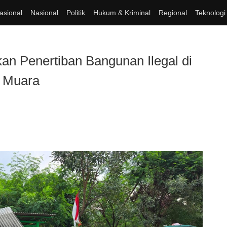
asional
Nasional
Politik
Hukum & Kriminal
Regional
Teknologi
kan Penertiban Bangunan Ilegal di
g Muara