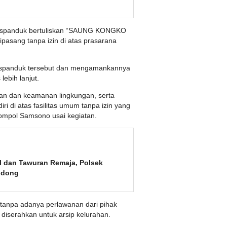
ya spanduk bertuliskan “SAUNG KONGKO
ang tanpa izin di atas prasarana
spanduk tersebut dan mengamankannya
ebih lanjut.
iban dan keamanan lingkungan, serta
i di atas fasilitas umum tanpa izin yang
Kompol Samsono usai kegiatan.
al dan Tawuran Remaja, Polsek
odong
n tanpa adanya perlawanan dari pihak
 diserahkan untuk arsip kelurahan.