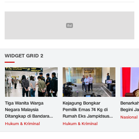
WIDGET GRID 2
Tiga Wanita Warga
Kejagung Bongkar
Benarkah
Negara Malaysia
Pemilik Emas 74 Kg di
Begini J
Ditangkap di Bandara
Rumah Eks Jampidsus
Nasional
Soetta, Bawa Beragam
Febrie Adriansyah
Hukum & Kriminal
Hukum & Kriminal
Narkoba