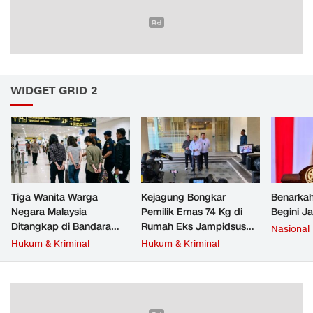
WIDGET GRID 2
Tiga Wanita Warga
Kejagung Bongkar
Benarkah
Negara Malaysia
Pemilik Emas 74 Kg di
Begini J
Ditangkap di Bandara
Rumah Eks Jampidsus
Nasional
Soetta, Bawa Beragam
Febrie Adriansyah
Hukum & Kriminal
Hukum & Kriminal
Narkoba