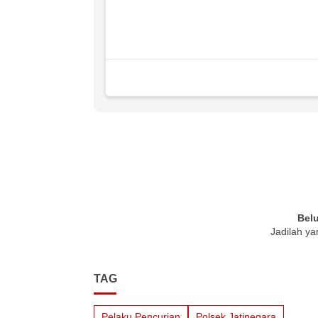
Bel
Jadilah ya
TAG
Pelaku Pencurian
Polsek Jatinegara