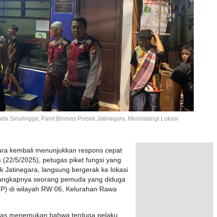
Ipda Sinulingga, Panit Binmas Polsek Jatinegara, Mendatangi Lokasi
gara kembali menunjukkan respons cepat
(22/5/2025), petugas piket fungsi yang
k Jatinegara, langsung bergerak ke lokasi
tangkapnya seorang pemuda yang diduga
P) di wilayah RW 06, Kelurahan Rawa
etugas menemukan bahwa terduga pelaku