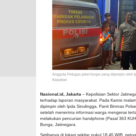
Anggota Petugas piket fungsi yang dipimpin oleh 
Kejadian
Nasional.id, Jakarta
– Kepolisian Sektor Jatine
terhadap laporan masyarakat. Pada Kamis malam 
dipimpin oleh Ipda Sinulingga, Panit Binmas Polse
setelah menerima informasi warga mengenai ter
melakukan pencurian handphone (Pasal 363 KUH
Bunga, Jatinegara.
Setibanya di lokasi sekitar pukul 18.45 WIB, p