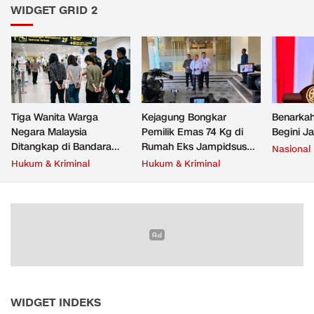
WIDGET GRID 2
Tiga Wanita Warga
Kejagung Bongkar
Benarkah
Negara Malaysia
Pemilik Emas 74 Kg di
Begini J
Ditangkap di Bandara
Rumah Eks Jampidsus
Nasional
Soetta, Bawa Beragam
Febrie Adriansyah
Hukum & Kriminal
Hukum & Kriminal
Narkoba
WIDGET INDEKS