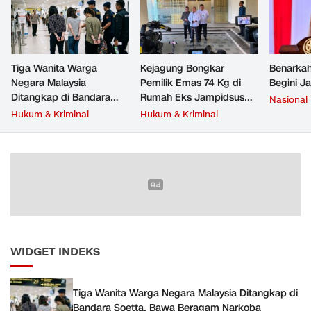
Tiga Wanita Warga
Kejagung Bongkar
Benarkah
Negara Malaysia
Pemilik Emas 74 Kg di
Begini J
Ditangkap di Bandara
Rumah Eks Jampidsus
Nasional
Soetta, Bawa Beragam
Febrie Adriansyah
Hukum & Kriminal
Hukum & Kriminal
Narkoba
WIDGET INDEKS
Tiga Wanita Warga Negara Malaysia Ditangkap di
Bandara Soetta, Bawa Beragam Narkoba