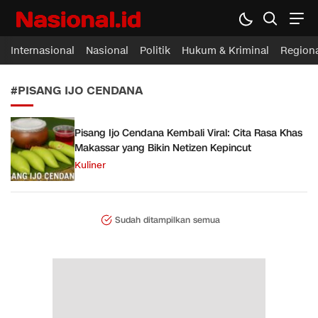
Nasional.id
Membawa Inspirasi Untuk Indonesia
Internasional
Nasional
Politik
Hukum & Kriminal
Region
#PISANG IJO CENDANA
Pisang Ijo Cendana Kembali Viral: Cita Rasa Khas
Makassar yang Bikin Netizen Kepincut
Kuliner
Sudah ditampilkan semua