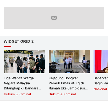
WIDGET GRID 2
Tiga Wanita Warga
Kejagung Bongkar
Benarkah
Negara Malaysia
Pemilik Emas 74 Kg di
Begini J
Ditangkap di Bandara
Rumah Eks Jampidsus
Nasional
Soetta, Bawa Beragam
Febrie Adriansyah
Hukum & Kriminal
Hukum & Kriminal
Narkoba