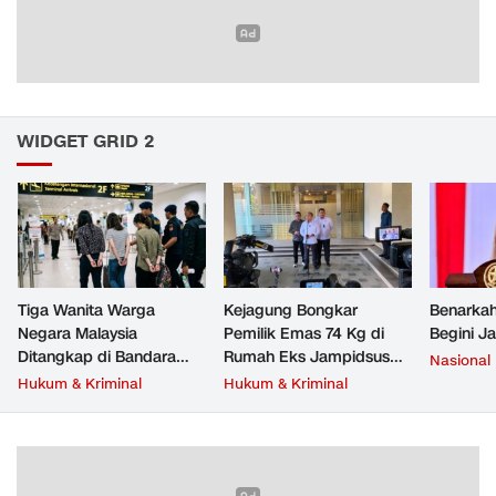
WIDGET GRID 2
Tiga Wanita Warga
Kejagung Bongkar
Benarkah
Negara Malaysia
Pemilik Emas 74 Kg di
Begini J
Ditangkap di Bandara
Rumah Eks Jampidsus
Nasional
Soetta, Bawa Beragam
Febrie Adriansyah
Hukum & Kriminal
Hukum & Kriminal
Narkoba