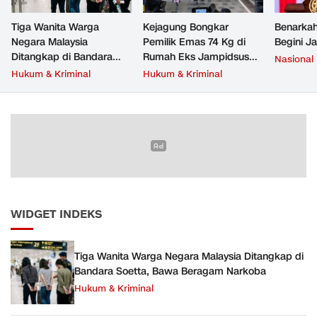
Tiga Wanita Warga
Kejagung Bongkar
Benarkah
Negara Malaysia
Pemilik Emas 74 Kg di
Begini J
Ditangkap di Bandara
Rumah Eks Jampidsus
Nasional
Soetta, Bawa Beragam
Febrie Adriansyah
Hukum & Kriminal
Hukum & Kriminal
Narkoba
WIDGET INDEKS
Tiga Wanita Warga Negara Malaysia Ditangkap di
Bandara Soetta, Bawa Beragam Narkoba
Hukum & Kriminal