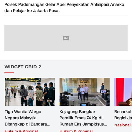
Polsek Pademangan Gelar Apel Penyekatan Antisipasi Anarko
dan Pelajar ke Jakarta Pusat
WIDGET GRID 2
Tiga Wanita Warga
Kejagung Bongkar
Benarkah
Negara Malaysia
Pemilik Emas 74 Kg di
Begini J
Ditangkap di Bandara
Rumah Eks Jampidsus
Nasional
Soetta, Bawa Beragam
Febrie Adriansyah
Hukum & Kriminal
Hukum & Kriminal