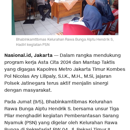
Bhabinkamtibmas Kelurahan Rawa Bunga Aiptu Hendrik S,
Hadiri kegiatan PSN
Nasional.id, Jakarta
— Dalam rangka mendukung
program kerja Asta Cita 2024 dan Mantap Taktis
yang digagas Kapolres Metro Jakarta Timur Kombes
Pol Nicolas Ary Lilipaly, S.I.K., M.H., M.Si, jajaran
Polsek Jatinegara terus aktif menjalin sinergi
dengan masyarakat.
Pada Jumat (9/5), Bhabinkamtibmas Kelurahan
Rawa Bunga Aiptu Hendrik S. bersama unsur Tiga
Pilar menghadiri kegiatan Pemberantasan Sarang
Nyamuk (PSN) yang digelar oleh Kelurahan Rawa
Bunga di Sekretariat RW 04, Jl. Bekasi Timur II.