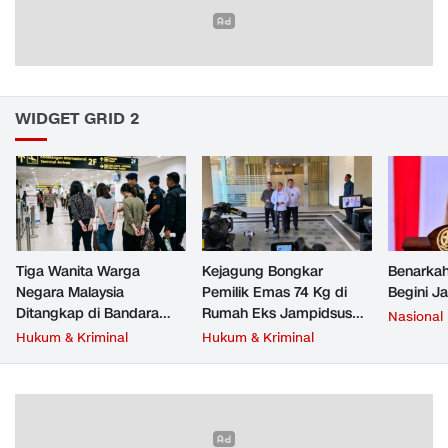
WIDGET GRID 2
Tiga Wanita Warga
Kejagung Bongkar
Benarkah
Negara Malaysia
Pemilik Emas 74 Kg di
Begini J
Ditangkap di Bandara
Rumah Eks Jampidsus
Nasional
Soetta, Bawa Beragam
Febrie Adriansyah
Hukum & Kriminal
Hukum & Kriminal
Narkoba