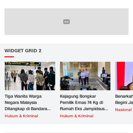
WIDGET GRID 2
Tiga Wanita Warga
Kejagung Bongkar
Benarkah
Negara Malaysia
Pemilik Emas 74 Kg di
Begini J
Ditangkap di Bandara
Rumah Eks Jampidsus
Nasional
Soetta, Bawa Beragam
Febrie Adriansyah
Hukum & Kriminal
Hukum & Kriminal
Narkoba