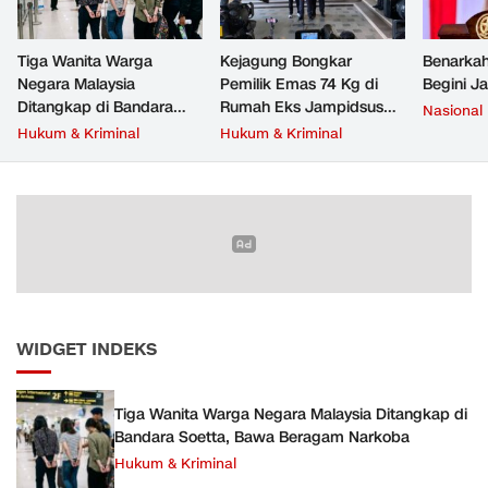
Tiga Wanita Warga
Kejagung Bongkar
Benarkah
Negara Malaysia
Pemilik Emas 74 Kg di
Begini J
Ditangkap di Bandara
Rumah Eks Jampidsus
Nasional
Soetta, Bawa Beragam
Febrie Adriansyah
Hukum & Kriminal
Hukum & Kriminal
Narkoba
WIDGET INDEKS
Tiga Wanita Warga Negara Malaysia Ditangkap di
Bandara Soetta, Bawa Beragam Narkoba
Hukum & Kriminal