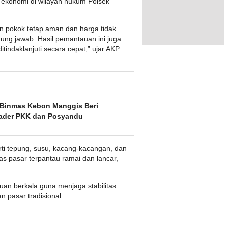
 ekonomi di wilayah hukum Polsek
n pokok tetap aman dan harga tidak
gung jawab. Hasil pemantauan ini juga
itindaklanjuti secara cepat,” ujar AKP
 Binmas Kebon Manggis Beri
ader PKK dan Posyandu
ti tepung, susu, kacang-kacangan, dan
as pasar terpantau ramai dan lancar,
an berkala guna menjaga stabilitas
n pasar tradisional.