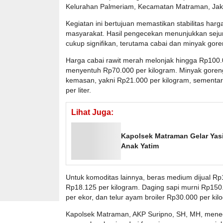
Kelurahan Palmeriam, Kecamatan Matraman, Jakar
Kegiatan ini bertujuan memastikan stabilitas har
masyarakat. Hasil pengecekan menunjukkan sej
cukup signifikan, terutama cabai dan minyak gore
Harga cabai rawit merah melonjak hingga Rp100.
menyentuh Rp70.000 per kilogram. Minyak goreng 
kemasan, yakni Rp21.000 per kilogram, sementar
per liter.
Lihat Juga:
Kapolsek Matraman Gelar Yas
Anak Yatim
Untuk komoditas lainnya, beras medium dijual R
Rp18.125 per kilogram. Daging sapi murni Rp150.
per ekor, dan telur ayam broiler Rp30.000 per kil
Kapolsek Matraman, AKP Suripno, SH, MH, mene