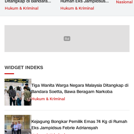
Ditangkap di Bandara
Rumah Eks Jampidsus
Nasional
Soetta, Bawa Beragam
Febrie Adriansyah
Hukum & Kriminal
Hukum & Kriminal
Narkoba
WIDGET INDEKS
Tiga Wanita Warga Negara Malaysia Ditangkap di
Bandara Soetta, Bawa Beragam Narkoba
Hukum & Kriminal
Kejagung Bongkar Pemilik Emas 74 Kg di Rumah
Eks Jampidsus Febrie Adriansyah