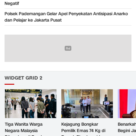
Negatif
Polsek Pademangan Gelar Apel Penyekatan Antisipasi Anarko
dan Pelajar ke Jakarta Pusat
WIDGET GRID 2
Tiga Wanita Warga
Kejagung Bongkar
Benarkah
Negara Malaysia
Pemilik Emas 74 Kg di
Begini J