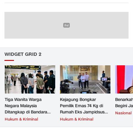
WIDGET GRID 2
Tiga Wanita Warga
Kejagung Bongkar
Benarkah
Negara Malaysia
Pemilik Emas 74 Kg di
Begini J
Ditangkap di Bandara
Rumah Eks Jampidsus
Nasional
Soetta, Bawa Beragam
Febrie Adriansyah
Hukum & Kriminal
Hukum & Kriminal
Narkoba