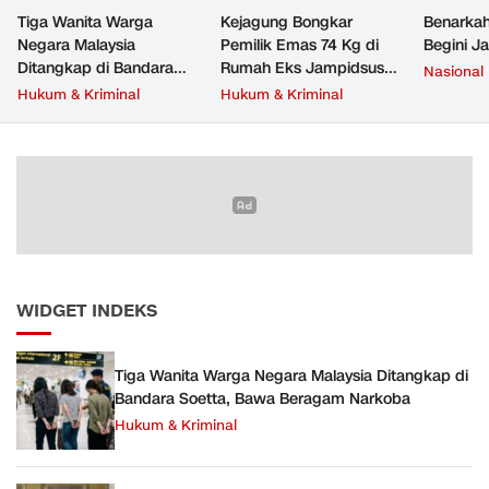
Tiga Wanita Warga
Kejagung Bongkar
Benarkah
Negara Malaysia
Pemilik Emas 74 Kg di
Begini J
Ditangkap di Bandara
Rumah Eks Jampidsus
Nasional
Soetta, Bawa Beragam
Febrie Adriansyah
Hukum & Kriminal
Hukum & Kriminal
Narkoba
WIDGET INDEKS
Tiga Wanita Warga Negara Malaysia Ditangkap di
Bandara Soetta, Bawa Beragam Narkoba
Hukum & Kriminal