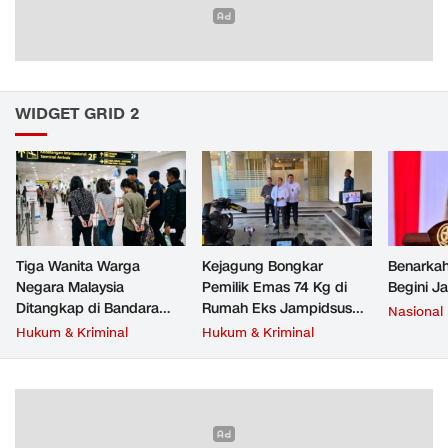
WIDGET GRID 2
Tiga Wanita Warga
Kejagung Bongkar
Benarkah
Negara Malaysia
Pemilik Emas 74 Kg di
Begini J
Ditangkap di Bandara
Rumah Eks Jampidsus
Nasional
Soetta, Bawa Beragam
Febrie Adriansyah
Hukum & Kriminal
Hukum & Kriminal
Narkoba