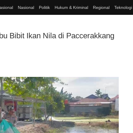
asional
Nasional
Politik
Hukum & Kriminal
Regional
Teknologi
u Bibit Ikan Nila di Paccerakkang