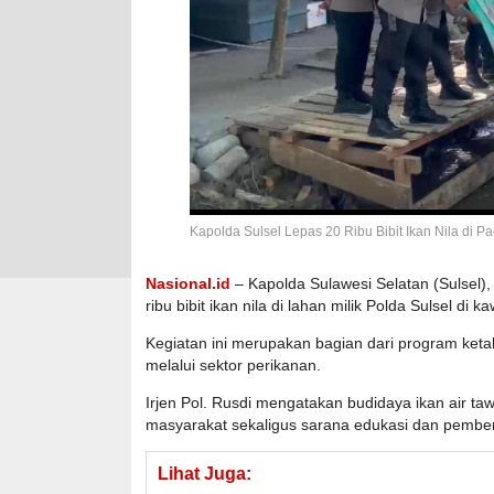
Kapolda Sulsel Lepas 20 Ribu Bibit Ikan Nila di P
Nasional.id
– Kapolda Sulawesi Selatan (Sulsel), 
ribu bibit ikan nila di lahan milik Polda Sulsel d
Kegiatan ini merupakan bagian dari program ket
melalui sektor perikanan.
Irjen Pol. Rusdi mengatakan budidaya ikan air taw
masyarakat sekaligus sarana edukasi dan pember
Lihat Juga: