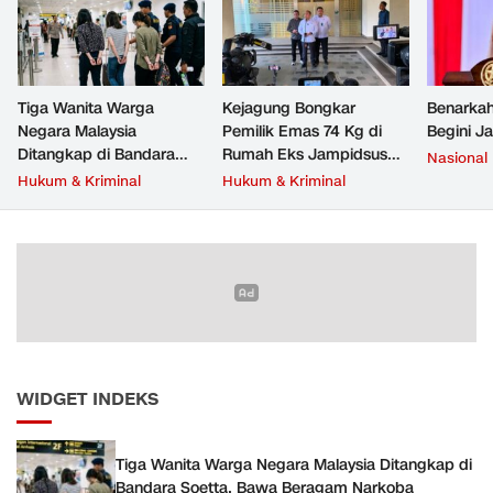
Tiga Wanita Warga
Kejagung Bongkar
Benarkah
Negara Malaysia
Pemilik Emas 74 Kg di
Begini J
Ditangkap di Bandara
Rumah Eks Jampidsus
Nasional
Soetta, Bawa Beragam
Febrie Adriansyah
Hukum & Kriminal
Hukum & Kriminal
Narkoba
WIDGET INDEKS
Tiga Wanita Warga Negara Malaysia Ditangkap di
Bandara Soetta, Bawa Beragam Narkoba