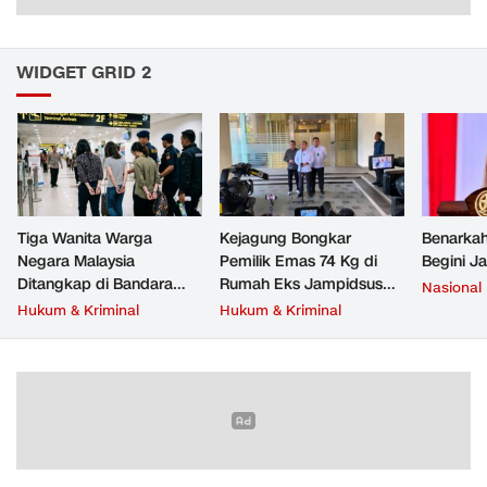
WIDGET GRID 2
Tiga Wanita Warga
Kejagung Bongkar
Benarkah
Negara Malaysia
Pemilik Emas 74 Kg di
Begini J
Ditangkap di Bandara
Rumah Eks Jampidsus
Nasional
Soetta, Bawa Beragam
Febrie Adriansyah
Hukum & Kriminal
Hukum & Kriminal
Narkoba