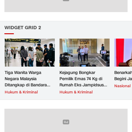
WIDGET GRID 2
Tiga Wanita Warga
Kejagung Bongkar
Benarkah
Negara Malaysia
Pemilik Emas 74 Kg di
Begini J
Ditangkap di Bandara
Rumah Eks Jampidsus
Nasional
Soetta, Bawa Beragam
Febrie Adriansyah
Hukum & Kriminal
Hukum & Kriminal
Narkoba