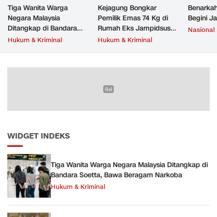
Tiga Wanita Warga
Kejagung Bongkar
Benarkah
Negara Malaysia
Pemilik Emas 74 Kg di
Begini J
Ditangkap di Bandara
Rumah Eks Jampidsus
Nasional
Soetta, Bawa Beragam
Febrie Adriansyah
Hukum & Kriminal
Hukum & Kriminal
Narkoba
WIDGET INDEKS
Tiga Wanita Warga Negara Malaysia Ditangkap di
Bandara Soetta, Bawa Beragam Narkoba
Hukum & Kriminal