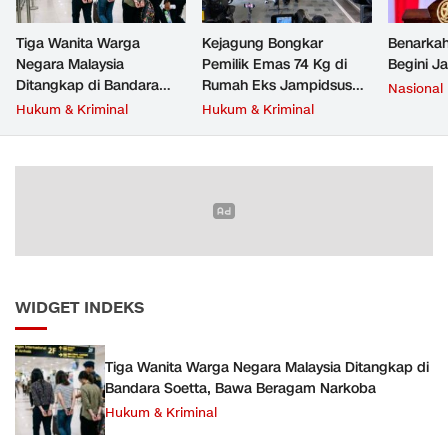
Tiga Wanita Warga
Kejagung Bongkar
Benarkah
Negara Malaysia
Pemilik Emas 74 Kg di
Begini J
Ditangkap di Bandara
Rumah Eks Jampidsus
Nasional
Soetta, Bawa Beragam
Febrie Adriansyah
Hukum & Kriminal
Hukum & Kriminal
Narkoba
WIDGET INDEKS
Tiga Wanita Warga Negara Malaysia Ditangkap di
Bandara Soetta, Bawa Beragam Narkoba
Hukum & Kriminal