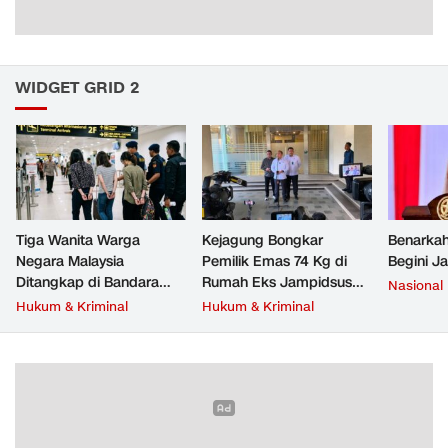
WIDGET GRID 2
Tiga Wanita Warga
Kejagung Bongkar
Benarkah
Negara Malaysia
Pemilik Emas 74 Kg di
Begini J
Ditangkap di Bandara
Rumah Eks Jampidsus
Nasional
Soetta, Bawa Beragam
Febrie Adriansyah
Hukum & Kriminal
Hukum & Kriminal
Narkoba